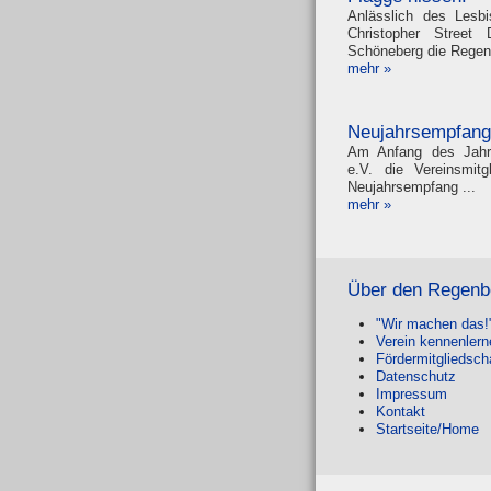
Anlässlich des Lesb
Christopher Stree
Schöneberg die Regen
mehr »
Neujahrsempfan
Am Anfang des Jahr
e.V. die Vereins­mi
Neujahrs­empfang ...
mehr »
Über den Regenb
"Wir machen das!
Verein kennenler
Fördermitgliedsch
Datenschutz
Impressum
Kontakt
Startseite/Home