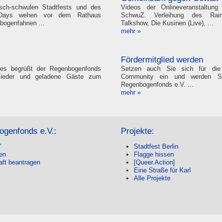
isch-schwulen Stadtfests und des
Videos der Onlineveranstaltun
t Days wehen vor dem Rathaus
SchwuZ. Verleihung des Rai
bogenfahnen ...
Talkshow, Die Kusinen (Live), ...
mehr »
g
Fördermitglied werden
es begrüßt der Regenbogenfonds
Setzen auch Sie sich für die
tglieder und geladene Gäste zum
Community ein und werden Sie
Regenbogenfonds e.V. ...
mehr »
ogenfonds e.V.:
Projekte:
"
Stadtfest Berlin
nen
Flagge hissen
aft beantragen
[Queer.Action]
Eine Straße für Karl
Alle Projekte