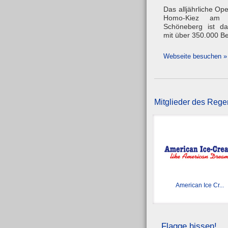
Das alljährliche Open
Homo-Kiez am Nol
Schöneberg ist da
mit über 350.000 Be
Webseite besuchen »
Mitglieder des Reg
American Ice Cr...
Flagge hissen!